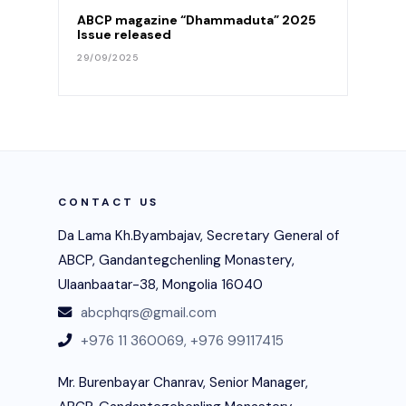
ABCP magazine “Dhammaduta” 2025
Issue released
29/09/2025
CONTACT US
Da Lama Kh.Byambajav, Secretary General of
ABCP, Gandantegchenling Monastery,
Ulaanbaatar-38, Mongolia 16040
abcphqrs@gmail.com
+976 11 360069,
+976 99117415
Mr. Burenbayar Chanrav, Senior Manager,