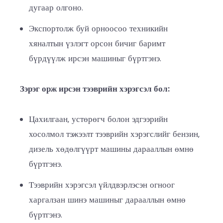
дугаар олгоно.
Экспортолж буй орноосоо техникийн
хяналтын үзлэгт орсон бичиг баримт
бүрдүүлж ирсэн машиныг бүртгэнэ.
Зэрэг орж ирсэн тээврийн хэрэгсэл бол:
Цахилгаан, устөрөгч болон эдгээрийн
хосолмол тэжээлт тээврийн хэрэгслийг бензин,
дизель хөдөлгүүрт машины дарааллын өмнө
бүртгэнэ.
Тээврийн хэрэгсэл үйлдвэрлэсэн огноог
харгалзан шинэ машиныг дарааллын өмнө
бүртгэнэ.