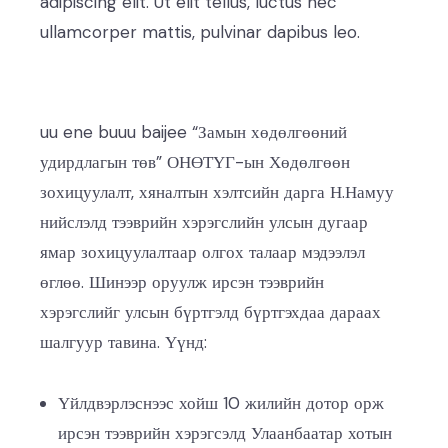
adipiscing elit. Ut elit tellus, luctus nec
ullamcorper mattis, pulvinar dapibus leo.
uu ene buuu baijee “Замын хөдөлгөөний
удирдлагын төв” ОНӨТҮГ-ын Хөдөлгөөн
зохицуулалт, хяналтын хэлтсийн дарга Н.Намуу
нийслэлд тээврийн хэрэгслийн улсын дугаар
ямар зохицуулалтаар олгох талаар мэдээлэл
өглөө. Шинээр оруулж ирсэн тээврийн
хэрэгслийг улсын бүртгэлд бүртгэхдаа дараах
шалгуур тавина. Үүнд:
Үйлдвэрлэснээс хойш 10 жилийн дотор орж
ирсэн тээврийн хэрэгсэлд Улаанбаатар хотын