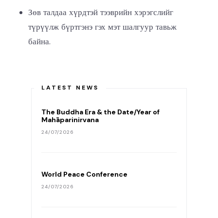
Зөв талдаа хүрдтэй тээврийн хэрэгслийг
түрүүлж бүртгэнэ гэх мэт шалгуур тавьж
байна.
LATEST NEWS
The Buddha Era & the Date/Year of
Mahāparinirvana
24/07/2026
World Peace Conference
24/07/2026